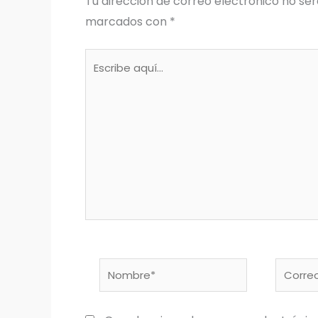
Tu dirección de correo electrónico no ser
marcados con
*
Escribe
aquí...
Nombre*
Correo
electró