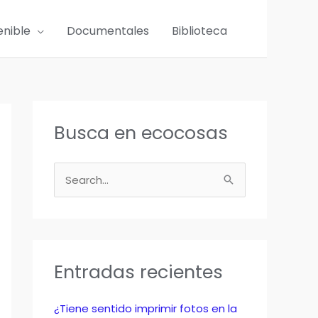
enible
Documentales
Biblioteca
Busca en ecocosas
B
u
s
c
a
Entradas recientes
r
p
¿Tiene sentido imprimir fotos en la