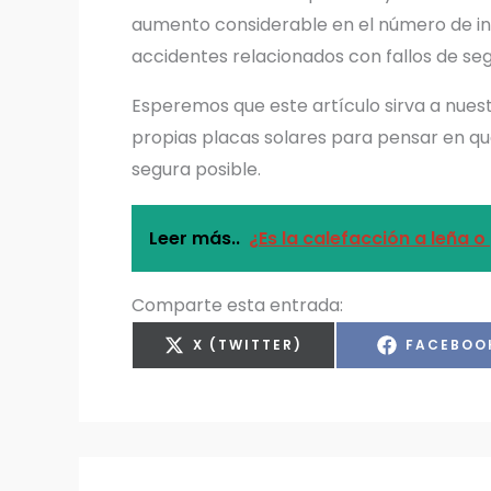
aumento considerable en el número de in
accidentes relacionados con fallos de seg
Esperemos que este artículo sirva a nues
propias placas solares para pensar en q
segura posible.
Leer más..
¿Es la calefacción a leña o
Comparte esta entrada:
COMPARTIR
COMPART
X (TWITTER)
FACEBOO
EN
EN