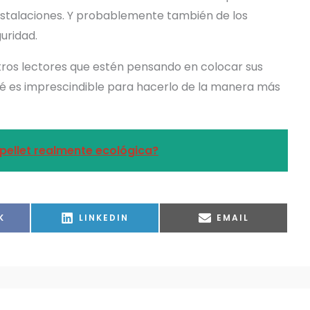
stalaciones. Y probablemente también de los
uridad.
tros lectores que estén pensando en colocar sus
ué es imprescindible para hacerlo de la manera más
 pellet realmente ecológica?
IR
COMPARTIR
COMPARTIR
K
LINKEDIN
EMAIL
EN
EN