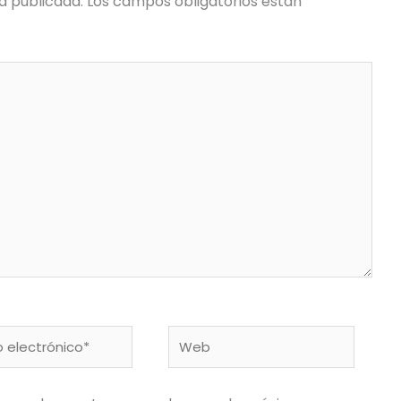
á publicada.
Los campos obligatorios están
Web
nico*