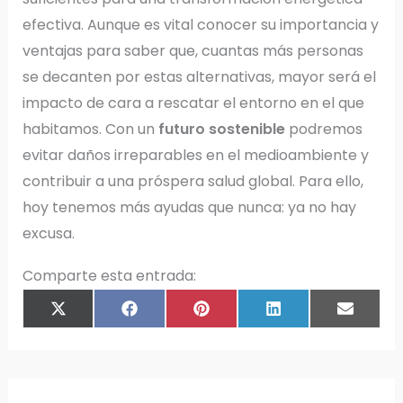
efectiva. Aunque es vital conocer su importancia y
ventajas para saber que, cuantas más personas
se decanten por estas alternativas, mayor será el
impacto de cara a rescatar el entorno en el que
habitamos. Con un
futuro sostenible
podremos
evitar daños irreparables en el medioambiente y
contribuir a una próspera salud global. Para ello,
hoy tenemos más ayudas que nunca: ya no hay
excusa.
Comparte esta entrada:
COMPARTIR
COMPARTIR
COMPARTIR
COMPARTIR
COMPAR
X
F
P
L
E
EN
EN
EN
EN
EN
(
A
I
I
M
T
C
N
N
A
W
E
T
K
I
I
B
E
E
L
T
O
R
D
T
O
E
I
E
K
S
N
R
T
)