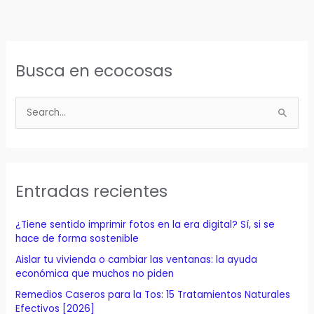
Busca en ecocosas
B
u
s
c
a
Entradas recientes
r
p
¿Tiene sentido imprimir fotos en la era digital? Sí, si se
o
hace de forma sostenible
r
Aislar tu vivienda o cambiar las ventanas: la ayuda
económica que muchos no piden
:
Remedios Caseros para la Tos: 15 Tratamientos Naturales
Efectivos [2026]