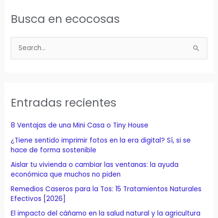
Busca en ecocosas
B
u
s
c
a
Entradas recientes
r
p
8 Ventajas de una Mini Casa o Tiny House
o
¿Tiene sentido imprimir fotos en la era digital? Sí, si se
r
hace de forma sostenible
:
Aislar tu vivienda o cambiar las ventanas: la ayuda
económica que muchos no piden
Remedios Caseros para la Tos: 15 Tratamientos Naturales
Efectivos [2026]
El impacto del cáñamo en la salud natural y la agricultura