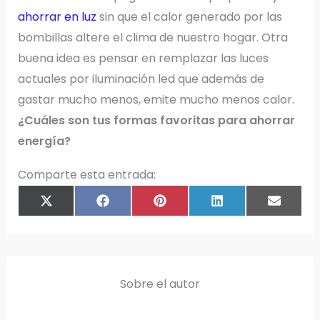
ahorrar en luz
sin que el calor generado por las
bombillas altere el clima de nuestro hogar. Otra
buena idea es pensar en remplazar las luces
actuales por iluminación led que además de
gastar mucho menos, emite mucho menos calor.
¿Cuáles son tus formas favoritas para ahorrar
energía?
Comparte esta entrada:
COMPARTIR
COMPARTIR
COMPARTIR
COMPARTIR
COMPAR
X
F
P
L
E
EN
EN
EN
EN
EN
(
A
I
I
M
T
C
N
N
A
W
E
T
K
I
I
B
E
E
L
T
O
R
D
T
O
E
I
E
K
S
N
R
T
)
Sobre el autor