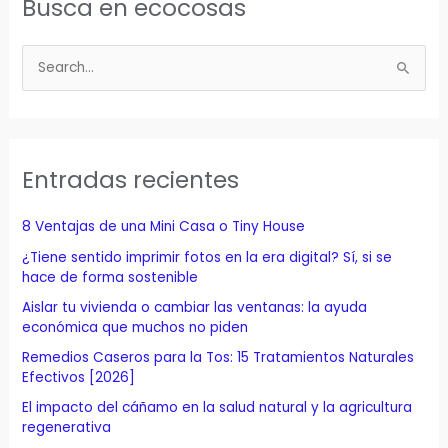
Busca en ecocosas
B
u
s
c
a
Entradas recientes
r
p
8 Ventajas de una Mini Casa o Tiny House
o
¿Tiene sentido imprimir fotos en la era digital? Sí, si se
r
hace de forma sostenible
:
Aislar tu vivienda o cambiar las ventanas: la ayuda
económica que muchos no piden
Remedios Caseros para la Tos: 15 Tratamientos Naturales
Efectivos [2026]
El impacto del cáñamo en la salud natural y la agricultura
regenerativa