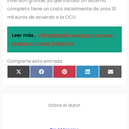
inversión grande, ya que instalar un sistema
completo tiene un costo inicialmente de unos 10
mil euros de acuerdo a la OCU.
Leer más..
Climatización eco para verano:
prepara tu nave industrial
Comparte esta entrada:
COMPARTIR
COMPARTIR
COMPARTIR
COMPARTIR
COMPAR
X
F
P
L
E
EN
EN
EN
EN
EN
(
A
I
I
M
T
C
N
N
A
W
E
T
K
I
I
B
E
E
L
T
O
R
D
T
O
E
I
E
K
S
N
R
T
)
Sobre el autor