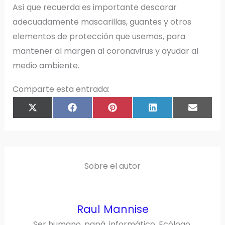
Así que recuerda es importante descarar
adecuadamente mascarillas, guantes y otros
elementos de protección que usemos, para
mantener al margen al coronavirus y ayudar al
medio ambiente.
Comparte esta entrada:
COMPARTIR
COMPARTIR
COMPARTIR
COMPARTIR
COMPAR
X
F
P
L
E
EN
EN
EN
EN
EN
(
A
I
I
M
T
C
N
N
A
W
E
T
K
I
I
B
E
E
L
T
O
R
D
T
O
E
I
E
K
S
N
R
T
)
Sobre el autor
Raul Mannise
Ser humano, papá, informático, Ecólogo,