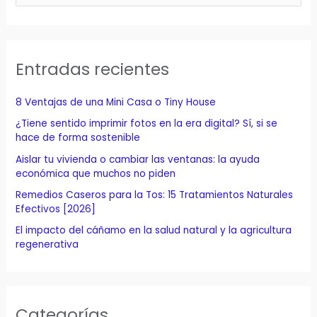
u
s
c
a
Entradas recientes
r
p
8 Ventajas de una Mini Casa o Tiny House
o
¿Tiene sentido imprimir fotos en la era digital? Sí, si se
r
hace de forma sostenible
:
Aislar tu vivienda o cambiar las ventanas: la ayuda
económica que muchos no piden
Remedios Caseros para la Tos: 15 Tratamientos Naturales
Efectivos [2026]
El impacto del cáñamo en la salud natural y la agricultura
regenerativa
Categorías