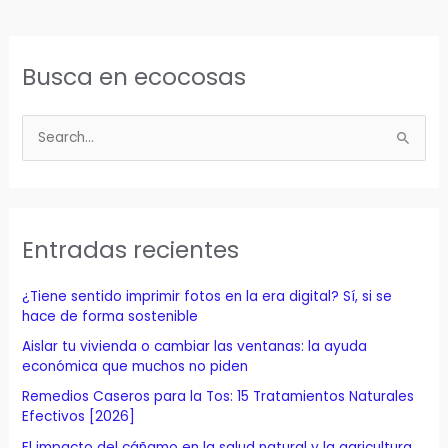
Busca en ecocosas
B
u
s
c
a
Entradas recientes
r
p
¿Tiene sentido imprimir fotos en la era digital? Sí, si se
o
hace de forma sostenible
r
Aislar tu vivienda o cambiar las ventanas: la ayuda
económica que muchos no piden
:
Remedios Caseros para la Tos: 15 Tratamientos Naturales
Efectivos [2026]
El impacto del cáñamo en la salud natural y la agricultura