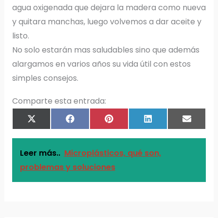
agua oxigenada que dejara la madera como nueva
y quitara manchas, luego volvemos a dar aceite y
listo.
No solo estarán mas saludables sino que además
alargamos en varios años su vida útil con estos
simples consejos.
Comparte esta entrada:
COMPARTIR
COMPARTIR
COMPARTIR
COMPARTIR
COMPAR
X
F
P
L
E
EN
EN
EN
EN
EN
(
A
I
I
M
T
C
N
N
A
W
E
T
K
I
I
B
E
E
L
T
O
R
D
T
O
E
I
Leer más..
Microplásticos, qué son,
E
K
S
N
R
T
)
problemas y soluciones