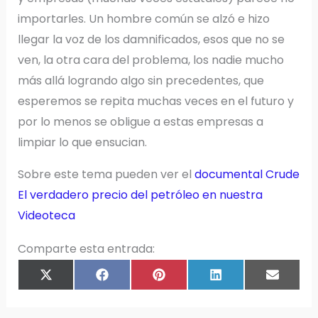
importarles. Un hombre común se alzó e hizo
llegar la voz de los damnificados, esos que no se
ven, la otra cara del problema, los nadie mucho
más allá logrando algo sin precedentes, que
esperemos se repita muchas veces en el futuro y
por lo menos se obligue a estas empresas a
limpiar lo que ensucian.
Sobre este tema pueden ver el
documental Crude
El verdadero precio del petróleo en nuestra
Videoteca
Comparte esta entrada:
COMPARTIR
COMPARTIR
COMPARTIR
COMPARTIR
COMPAR
X
F
P
L
E
EN
EN
EN
EN
EN
(
A
I
I
M
T
C
N
N
A
W
E
T
K
I
I
B
E
E
L
T
O
R
D