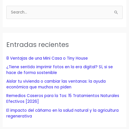
B
u
s
c
a
Entradas recientes
r
p
8 Ventajas de una Mini Casa o Tiny House
o
¿Tiene sentido imprimir fotos en la era digital? Sí, si se
r
hace de forma sostenible
:
Aislar tu vivienda o cambiar las ventanas: la ayuda
económica que muchos no piden
Remedios Caseros para la Tos: 15 Tratamientos Naturales
Efectivos [2026]
El impacto del cáñamo en la salud natural y la agricultura
regenerativa