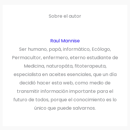
T
O
E
I
E
K
S
N
R
T
)
Sobre el autor
Raul Mannise
Ser humano, papá, informático, Ecólogo,
Permacultor, enfermero, eterno estudiante de
Medicina, naturopáta, fitoterapeuta,
especialista en aceites esenciales, que un día
decidió hacer esta web, como medio de
transmitir información importante para el
futuro de todos, porque el conocimiento es lo
único que puede salvarnos.