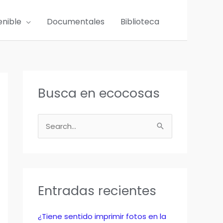
enible
Documentales
Biblioteca
Busca en ecocosas
B
u
s
c
a
Entradas recientes
r
p
¿Tiene sentido imprimir fotos en la