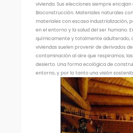
vivienda. Sus elecciones siempre encajan
Bioconstrucción. Materiales naturales como 
materiales con escasa industrialización, 
en el entorno y la salud del ser humano.
químicamente y totalmente adulterado, d
viviendas suelen provenir de derivados de
contaminación al aire que respiramos; las
desierto. Una forma ecológica de construi
entorno, y por lo tanto una visión sostenib