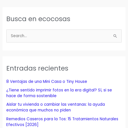
Busca en ecocosas
B
u
s
c
a
Entradas recientes
r
p
8 Ventajas de una Mini Casa o Tiny House
o
¿Tiene sentido imprimir fotos en la era digital? Sí, si se
r
hace de forma sostenible
:
Aislar tu vivienda o cambiar las ventanas: la ayuda
económica que muchos no piden
Remedios Caseros para la Tos: 15 Tratamientos Naturales
Efectivos [2026]