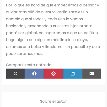
Por lo que es hora de que empecemos a pensar y
cuidar más allá de nuestro jardín. Este es un
cambio que si todos y cada uno lo vamos
haciendo y enseñando a nuestros hijos pronto
podrá ser global, no esperemos a que un político
haga algo o que alguien más limpie la playa,
cojamos una bolsa y limpiemos un pedacito y de a
poco seremos más.
Comparte esta entrada:
COMPARTIR
COMPARTIR
COMPARTIR
COMPARTIR
COMPAR
X
F
P
L
E
EN
EN
EN
EN
EN
(
A
I
I
M
T
C
N
N
A
W
E
T
K
I
I
B
E
E
L
T
O
R
D
T
O
E
I
E
K
S
N
R
T
)
Sobre el autor