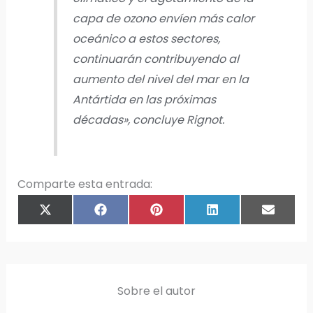
capa de ozono envíen más calor
oceánico a estos sectores,
continuarán contribuyendo al
aumento del nivel del mar en la
Antártida en las próximas
décadas», concluye Rignot.
Comparte esta entrada:
COMPARTIR
COMPARTIR
COMPARTIR
COMPARTIR
COMPAR
X
F
P
L
E
EN
EN
EN
EN
EN
(
A
I
I
M
T
C
N
N
A
W
E
T
K
I
I
B
E
E
L
T
O
R
D
T
O
E
I
E
K
S
N
R
T
)
Sobre el autor