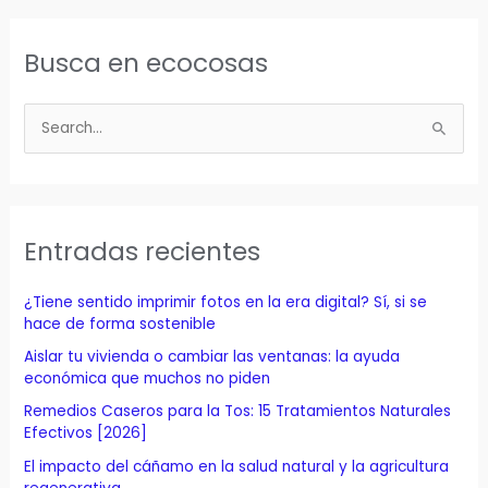
Busca en ecocosas
B
u
s
c
a
Entradas recientes
r
p
¿Tiene sentido imprimir fotos en la era digital? Sí, si se
o
hace de forma sostenible
r
Aislar tu vivienda o cambiar las ventanas: la ayuda
económica que muchos no piden
:
Remedios Caseros para la Tos: 15 Tratamientos Naturales
Efectivos [2026]
El impacto del cáñamo en la salud natural y la agricultura