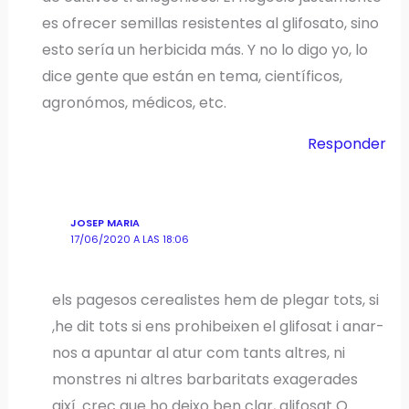
es ofrecer semillas resistentes al glifosato, sino
esto sería un herbicida más. Y no lo digo yo, lo
dice gente que están en tema, científicos,
agronómos, médicos, etc.
Responder
JOSEP MARIA
17/06/2020 A LAS 18:06
els pagesos cerealistes hem de plegar tots, si
,he dit tots si ens prohibeixen el glifosat i anar-
nos a apuntar al atur com tants altres, ni
monstres ni altres barbaritats exagerades
així. crec que ho deixo ben clar, glifosat O