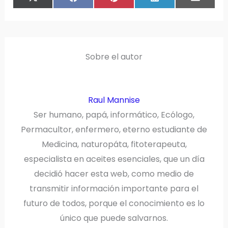
EN
EN
EN
EN
EN
(
A
I
I
M
T
C
N
N
A
W
E
T
K
I
I
B
E
E
L
T
O
R
D
T
O
E
I
E
K
S
N
R
T
)
Sobre el autor
Raul Mannise
Ser humano, papá, informático, Ecólogo,
Permacultor, enfermero, eterno estudiante de
Medicina, naturopáta, fitoterapeuta,
especialista en aceites esenciales, que un día
decidió hacer esta web, como medio de
transmitir información importante para el
futuro de todos, porque el conocimiento es lo
único que puede salvarnos.