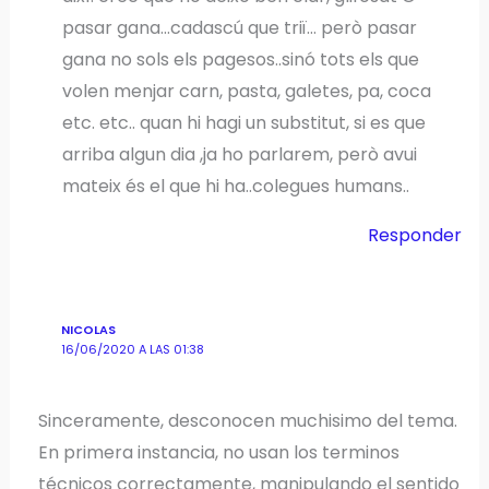
pasar gana…cadascú que triï… però pasar
gana no sols els pagesos..sinó tots els que
volen menjar carn, pasta, galetes, pa, coca
etc. etc.. quan hi hagi un substitut, si es que
arriba algun dia ,ja ho parlarem, però avui
mateix és el que hi ha..colegues humans..
Responder
NICOLAS
16/06/2020 A LAS 01:38
Sinceramente, desconocen muchisimo del tema.
En primera instancia, no usan los terminos
técnicos correctamente, manipulando el sentido