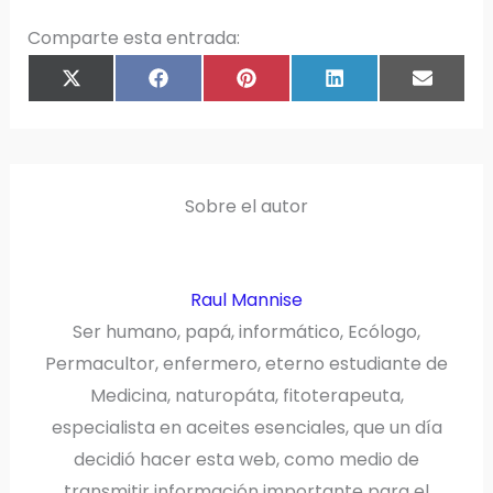
Comparte esta entrada:
COMPARTIR
COMPARTIR
COMPARTIR
COMPARTIR
COMPAR
X
F
P
L
E
EN
EN
EN
EN
EN
(
A
I
I
M
T
C
N
N
A
W
E
T
K
I
I
B
E
E
L
T
O
R
D
T
O
E
I
E
K
S
N
R
T
)
Sobre el autor
Raul Mannise
Ser humano, papá, informático, Ecólogo,
Permacultor, enfermero, eterno estudiante de
Medicina, naturopáta, fitoterapeuta,
especialista en aceites esenciales, que un día
decidió hacer esta web, como medio de
transmitir información importante para el