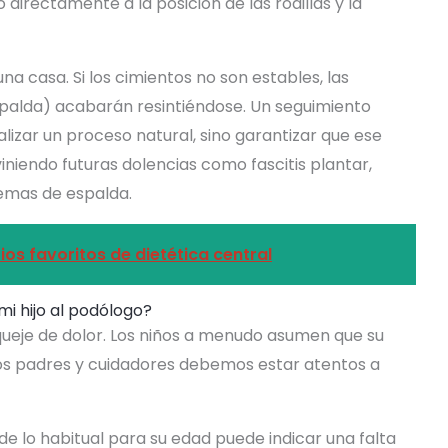
o directamente a la posición de las rodillas y la
a casa. Si los cimientos no son estables, las
espalda) acabarán resintiéndose. Un seguimiento
lizar un proceso natural, sino garantizar que ese
niendo futuras dolencias como fascitis plantar,
blemas de espalda.
os favoritos de dietética central
mi hijo al podólogo?
queje de dolor. Los niños a menudo asumen que su
los padres y cuidadores debemos estar atentos a
e lo habitual para su edad puede indicar una falta