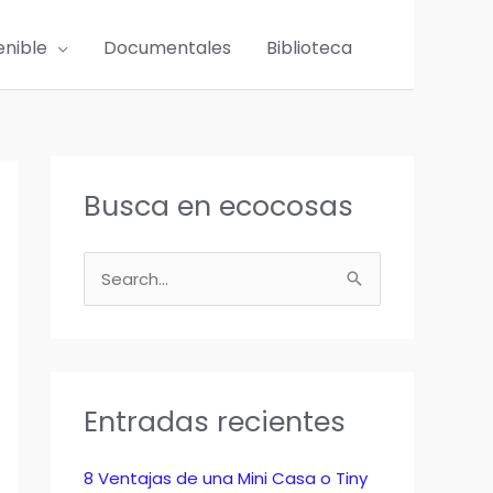
enible
Documentales
Biblioteca
Busca en ecocosas
B
u
s
c
a
Entradas recientes
r
p
8 Ventajas de una Mini Casa o Tiny