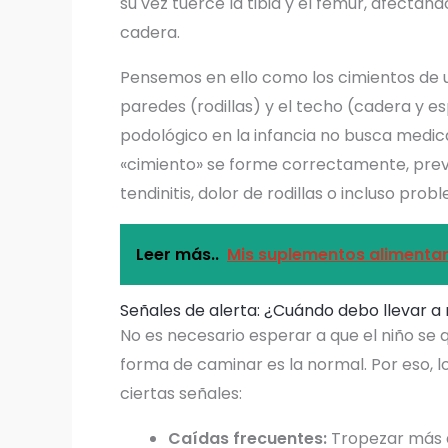
su vez tuerce la tibia y el fémur, afectand
cadera.
Pensemos en ello como los cimientos de un
paredes (rodillas) y el techo (cadera y 
podológico en la infancia no busca medica
«cimiento» se forme correctamente, previ
tendinitis, dolor de rodillas o incluso pro
Leer más..
Mis suplementos alimentari
Señales de alerta: ¿Cuándo debo llevar a 
No es necesario esperar a que el niño se 
forma de caminar es la normal. Por eso, 
ciertas señales:
Caídas frecuentes:
Tropezar más d