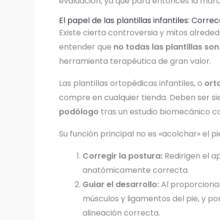
evaluación, ya que para entonces la mar
El papel de las plantillas infantiles: Cor
Existe cierta controversia y mitos alreded
entender que
no todas las plantillas son
herramienta terapéutica de gran valor.
Las plantillas ortopédicas infantiles, o
ort
compre en cualquier tienda. Deben ser 
podólogo
tras un estudio biomecánico co
Su función principal no es «acolchar» el pie
Corregir la postura:
Redirigen el a
anatómicamente correcta.
Guiar el desarrollo:
Al proporciona
músculos y ligamentos del pie, y por
alineación correcta.