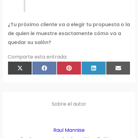
¿Tu próximo cliente va a elegir tu propuesta o la
de quien le muestre exactamente cómo va a
quedar su salón?
Comparte esta entrada:
COMPARTIR
COMPARTIR
COMPARTIR
COMPARTIR
COMPAR
X
F
P
L
E
EN
EN
EN
EN
EN
(
A
I
I
M
T
C
N
N
A
W
E
T
K
I
I
B
E
E
L
T
O
R
D
T
O
E
I
E
K
S
N
R
T
)
Sobre el autor
Raul Mannise