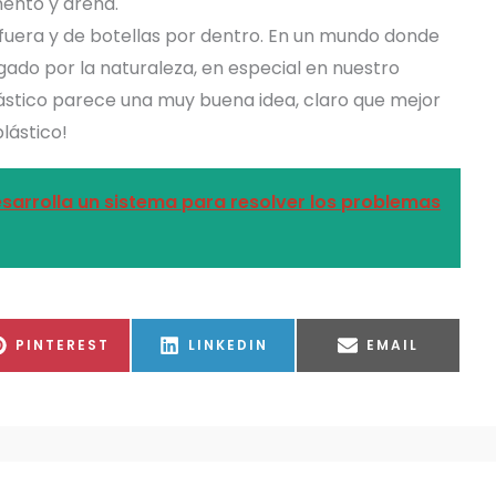
ento y arena.
 fuera y de botellas por dentro. En un mundo donde
ado por la naturaleza, en especial en nuestro
lástico parece una muy buena idea, claro que mejor
lástico!
desarrolla un sistema para resolver los problemas
COMPARTIR
COMPARTIR
COMPARTIR
PINTEREST
LINKEDIN
EMAIL
EN
EN
EN