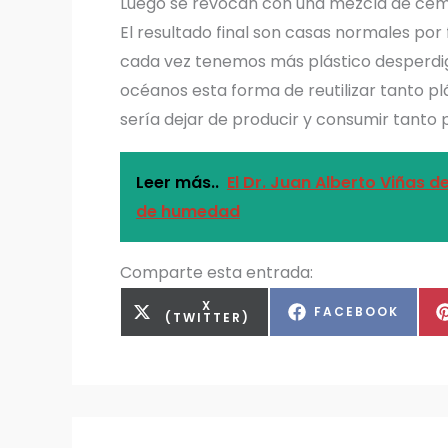
Luego se revocan con una mezcla de cem
El resultado final son casas normales por
cada vez tenemos más plástico desperdig
océanos esta forma de reutilizar tanto p
sería dejar de producir y consumir tanto p
Leer más..
El Dr. Juan Alberto Viñas 
de humedad
Comparte esta entrada:
COMPARTIR
X
COMPARTIR
FACEBOOK
EN
(TWITTER)
EN