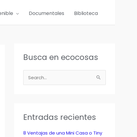
enible
Documentales
Biblioteca
Busca en ecocosas
B
u
s
c
a
Entradas recientes
r
p
8 Ventajas de una Mini Casa o Tiny