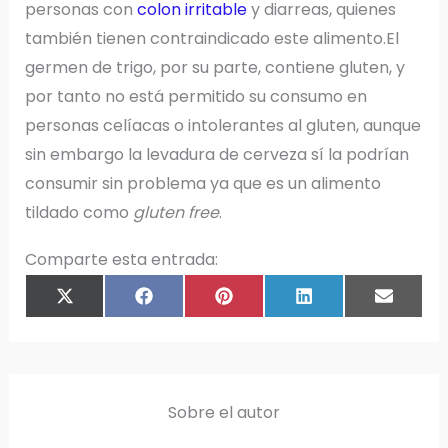
personas con
colon irritable
y diarreas, quienes
también tienen contraindicado este alimento.El
germen de trigo, por su parte, contiene gluten, y
por tanto no está permitido su consumo en
personas celíacas o intolerantes al gluten, aunque
sin embargo la levadura de cerveza sí la podrían
consumir sin problema ya que es un alimento
tildado como
gluten free
.
Comparte esta entrada:
COMPARTIR
COMPARTIR
COMPARTIR
COMPARTIR
COMPAR
X
F
P
L
E
EN
EN
EN
EN
EN
(
A
I
I
M
T
C
N
N
A
W
E
T
K
I
I
B
E
E
L
T
O
R
D
T
O
E
I
E
K
S
N
R
T
)
Sobre el autor