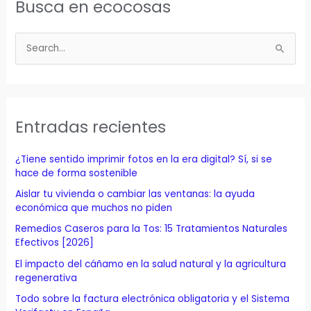
Busca en ecocosas
B
u
s
c
a
Entradas recientes
r
p
¿Tiene sentido imprimir fotos en la era digital? Sí, si se
o
hace de forma sostenible
r
Aislar tu vivienda o cambiar las ventanas: la ayuda
económica que muchos no piden
:
Remedios Caseros para la Tos: 15 Tratamientos Naturales
Efectivos [2026]
El impacto del cáñamo en la salud natural y la agricultura
regenerativa
Todo sobre la factura electrónica obligatoria y el Sistema