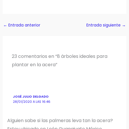
←
Entrada anterior
Entrada siguiente
→
23 comentarios en “8 árboles ideales para
plantar en la acera”
JOSÉ JULIO DELGADO
28/01/2020 A LAS 16:46
Alguien sabe si las palmeras leva tan la acera?
Estoy ubicado en León Guanajuato México.