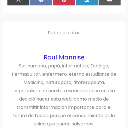
COMPARTIR
COMPARTIR
COMPARTIR
COMPARTIR
COMPAR
X
F
P
L
E
EN
EN
EN
EN
EN
(
A
I
I
M
T
C
N
N
A
W
E
T
K
I
I
B
E
E
L
T
O
R
D
T
O
E
I
E
K
S
N
R
T
)
Sobre el autor
Raul Mannise
Ser humano, papá, informático, Ecólogo,
Permacultor, enfermero, eterno estudiante de
Medicina, naturopáta, fitoterapeuta,
especialista en aceites esenciales, que un día
decidió hacer esta web, como medio de
transmitir información importante para el
futuro de todos, porque el conocimiento es lo
único que puede salvarnos.