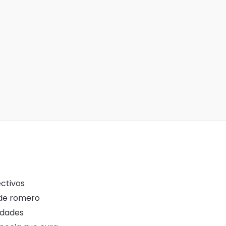
ectivos
 de romero
iedades