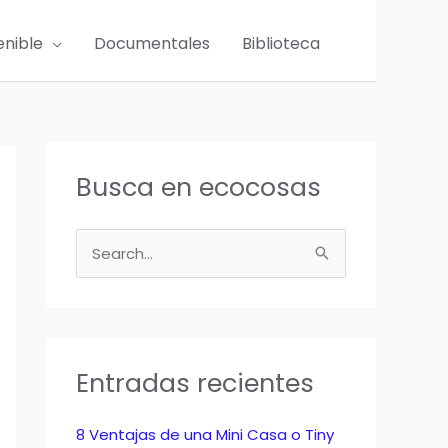
enible
Documentales
Biblioteca
Busca en ecocosas
B
u
s
c
a
Entradas recientes
r
p
8 Ventajas de una Mini Casa o Tiny