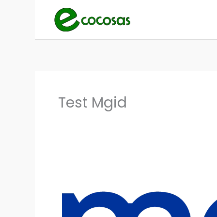
Ir
al
contenido
Test Mgid