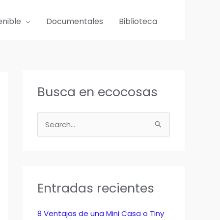
enible
Documentales
Biblioteca
Busca en ecocosas
B
u
s
c
a
Entradas recientes
r
p
8 Ventajas de una Mini Casa o Tiny