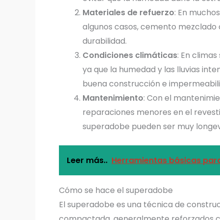
Materiales de refuerzo
: En muchos 
algunos casos, cemento mezclado co
durabilidad.
Condiciones climáticas
: En clima
ya que la humedad y las lluvias inte
buena construcción e impermeabili
Mantenimiento
: Con el mantenimie
reparaciones menores en el revesti
superadobe pueden ser muy longev
Leer más..
Herramientas básicas para
Cómo se hace el superadobe
El superadobe es una técnica de construcc
compactada, generalmente reforzados co