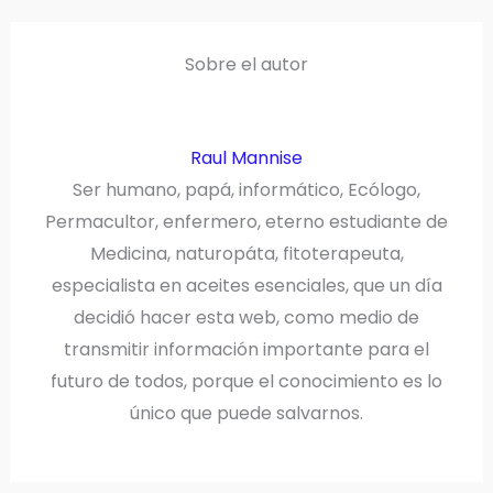
T
O
E
I
E
K
S
N
R
T
)
Sobre el autor
Raul Mannise
Ser humano, papá, informático, Ecólogo,
Permacultor, enfermero, eterno estudiante de
Medicina, naturopáta, fitoterapeuta,
especialista en aceites esenciales, que un día
decidió hacer esta web, como medio de
transmitir información importante para el
futuro de todos, porque el conocimiento es lo
único que puede salvarnos.