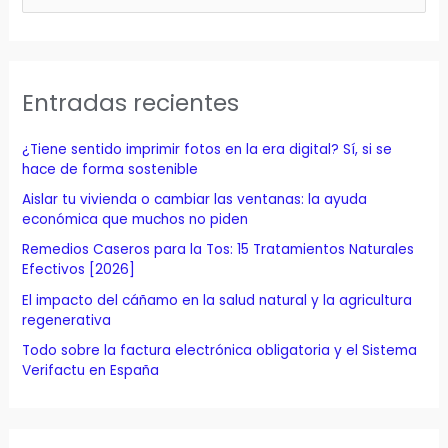
u
s
c
a
Entradas recientes
r
p
¿Tiene sentido imprimir fotos en la era digital? Sí, si se
o
hace de forma sostenible
r
Aislar tu vivienda o cambiar las ventanas: la ayuda
económica que muchos no piden
:
Remedios Caseros para la Tos: 15 Tratamientos Naturales
Efectivos [2026]
El impacto del cáñamo en la salud natural y la agricultura
regenerativa
Todo sobre la factura electrónica obligatoria y el Sistema
Verifactu en España