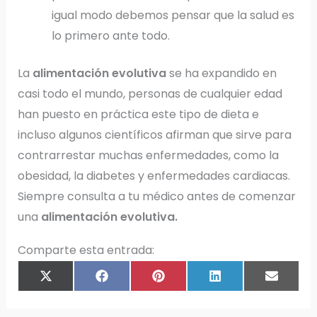
igual modo debemos pensar que la salud es
lo primero ante todo.
La
alimentación evolutiva
se ha expandido en
casi todo el mundo, personas de cualquier edad
han puesto en práctica este tipo de dieta e
incluso algunos científicos afirman que sirve para
contrarrestar muchas enfermedades, como la
obesidad, la diabetes y enfermedades cardiacas.
Siempre consulta a tu médico antes de comenzar
una
alimentación evolutiva.
Comparte esta entrada:
COMPARTIR
COMPARTIR
COMPARTIR
COMPARTIR
COMPAR
X
F
P
L
E
EN
EN
EN
EN
EN
(
A
I
I
M
T
C
N
N
A
W
E
T
K
I
I
B
E
E
L
T
O
R
D