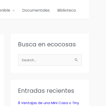
enible
Documentales
Biblioteca
Busca en ecocosas
B
u
s
c
a
Entradas recientes
r
p
8 Ventajas de una Mini Casa o Tiny