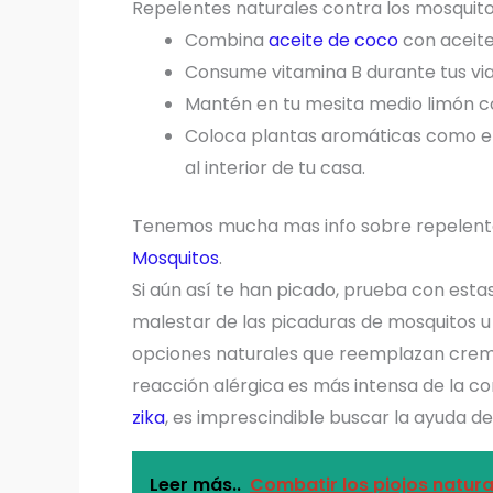
Repelentes naturales contra los mosquit
Combina
aceite de coco
con aceite
Consume vitamina B durante tus vi
Mantén en tu mesita medio limón co
Coloca plantas aromáticas como el 
al interior de tu casa.
Tenemos mucha mas info sobre repelente
Mosquitos
.
Si aún así te han picado, prueba con estas 
malestar de las picaduras de mosquitos u 
opciones naturales que reemplazan crema
reacción alérgica es más intensa de la c
zika
, es imprescindible buscar la ayuda d
Leer más..
Combatir los piojos natur