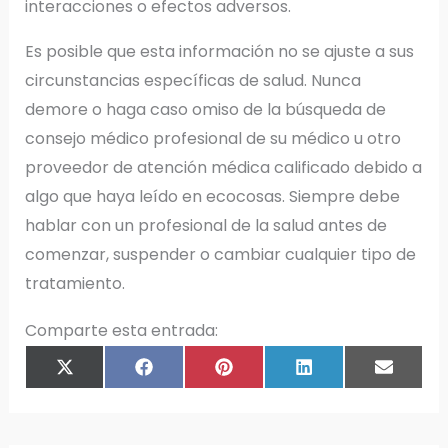
interacciones o efectos adversos.
Es posible que esta información no se ajuste a sus
circunstancias específicas de salud. Nunca
demore o haga caso omiso de la búsqueda de
consejo médico profesional de su médico u otro
proveedor de atención médica calificado debido a
algo que haya leído en ecocosas. Siempre debe
hablar con un profesional de la salud antes de
comenzar, suspender o cambiar cualquier tipo de
tratamiento.
Comparte esta entrada:
COMPARTIR
COMPARTIR
COMPARTIR
COMPARTIR
COMPAR
X
F
P
L
E
EN
EN
EN
EN
EN
(
A
I
I
M
T
C
N
N
A
W
E
T
K
I
I
B
E
E
L
T
O
R
D
T
O
E
I
E
K
S
N