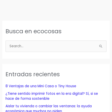
Busca en ecocosas
B
u
s
c
a
Entradas recientes
r
p
8 Ventajas de una Mini Casa o Tiny House
o
¿Tiene sentido imprimir fotos en la era digital? Sí, si se
r
hace de forma sostenible
:
Aislar tu vivienda o cambiar las ventanas: la ayuda
económica que muchos no piden