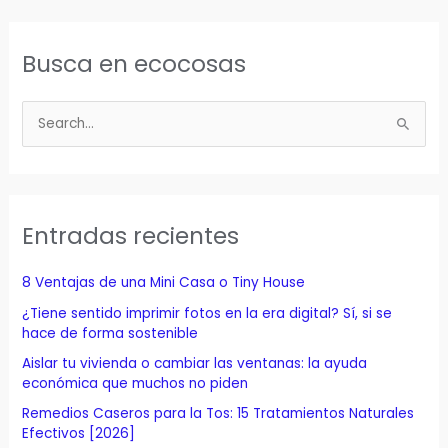
Busca en ecocosas
B
u
s
c
a
Entradas recientes
r
p
8 Ventajas de una Mini Casa o Tiny House
o
¿Tiene sentido imprimir fotos en la era digital? Sí, si se
r
hace de forma sostenible
:
Aislar tu vivienda o cambiar las ventanas: la ayuda
económica que muchos no piden
Remedios Caseros para la Tos: 15 Tratamientos Naturales
Efectivos [2026]