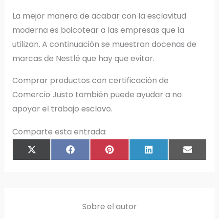
La mejor manera de acabar con la esclavitud
moderna es boicotear a las empresas que la
utilizan. A continuación se muestran docenas de
marcas de Nestlé que hay que evitar.
Comprar productos con certificación de
Comercio Justo también puede ayudar a no
apoyar el trabajo esclavo.
Comparte esta entrada:
COMPARTIR
COMPARTIR
COMPARTIR
COMPARTIR
COMPAR
X
F
P
L
E
EN
EN
EN
EN
EN
(
A
I
I
M
T
C
N
N
A
W
E
T
K
I
I
B
E
E
L
T
O
R
D
T
O
E
I
E
K
S
N
R
T
)
Sobre el autor