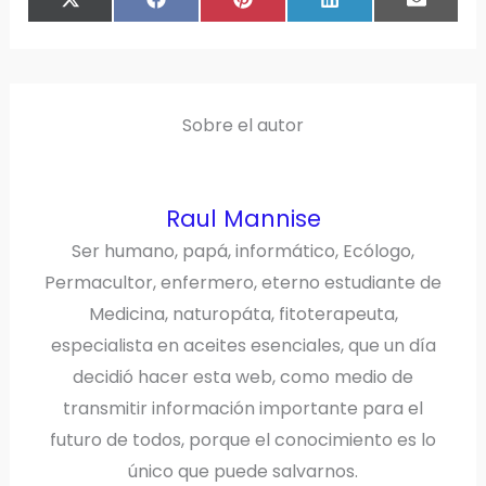
COMPARTIR
COMPARTIR
COMPARTIR
COMPARTIR
COMPAR
X
F
P
L
E
EN
EN
EN
EN
EN
(
A
I
I
M
T
C
N
N
A
W
E
T
K
I
I
B
E
E
L
T
O
R
D
T
O
E
I
E
K
S
N
R
T
)
Sobre el autor
Raul Mannise
Ser humano, papá, informático, Ecólogo,
Permacultor, enfermero, eterno estudiante de
Medicina, naturopáta, fitoterapeuta,
especialista en aceites esenciales, que un día
decidió hacer esta web, como medio de
transmitir información importante para el
futuro de todos, porque el conocimiento es lo
único que puede salvarnos.