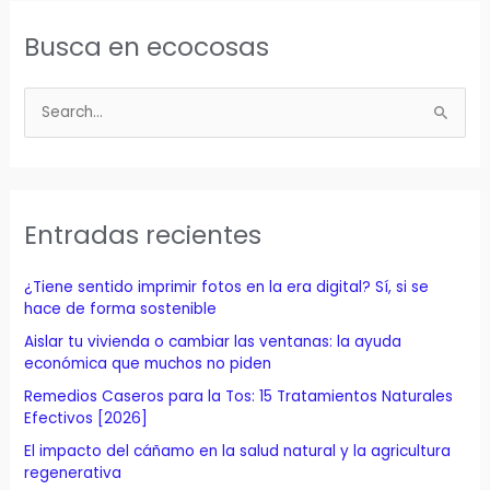
Busca en ecocosas
B
u
s
c
a
Entradas recientes
r
p
¿Tiene sentido imprimir fotos en la era digital? Sí, si se
o
hace de forma sostenible
r
Aislar tu vivienda o cambiar las ventanas: la ayuda
económica que muchos no piden
:
Remedios Caseros para la Tos: 15 Tratamientos Naturales
Efectivos [2026]
El impacto del cáñamo en la salud natural y la agricultura
regenerativa