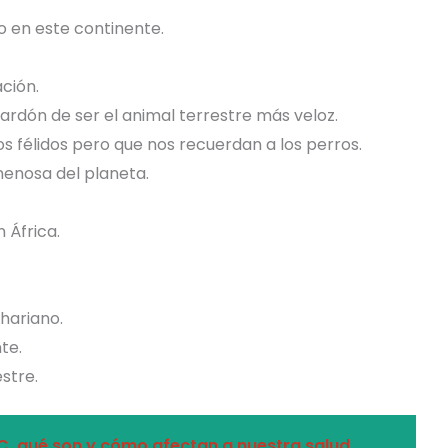
o en este continente.
ción.
lardón de ser el animal terrestre más veloz.
s félidos pero que nos recuerdan a los perros.
enosa del planeta.
n África.
hariano.
te.
stre.
, qué son y cómo afectan a nuestra salud