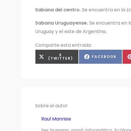
Sabana del centro.
Se encuentra en la zon
Sabana Uruguayense.
Se encuentra en la
Uruguay y el este de Argentina.
Comparte esta entrada:
COMPARTIR
X
COMPARTIR
FACEBOOK
EN
(TWITTER)
EN
Sobre el autor
Raul Mannise
Ser humano, papá, informático, Ecólog