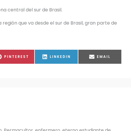
a central del sur de Brasil.
 región que va desde el sur de Brasil, gran parte de
COMPARTIR
COMPARTIR
COMPARTIR
PINTEREST
LINKEDIN
EMAIL
EN
EN
EN
o, Permacultor, enfermero, eterno estudiante de