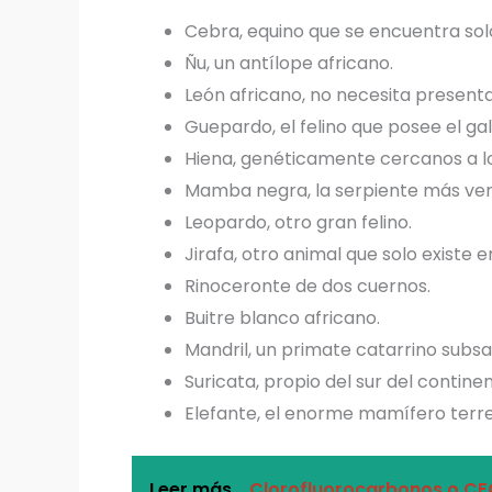
Cebra, equino que se encuentra sol
Ñu, un antílope africano.
León africano, no necesita presenta
Guepardo, el felino que posee el ga
Hiena, genéticamente cercanos a lo
Mamba negra, la serpiente más ven
Leopardo, otro gran felino.
Jirafa, otro animal que solo existe e
Rinoceronte de dos cuernos.
Buitre blanco africano.
Mandril, un primate catarrino subsa
Suricata, propio del sur del continen
Elefante, el enorme mamífero terre
Leer más..
Clorofluorocarbonos o CFC