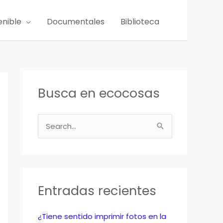
enible
Documentales
Biblioteca
Busca en ecocosas
B
u
s
c
a
Entradas recientes
r
p
¿Tiene sentido imprimir fotos en la