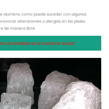
a de alumbre, como puede suceder con algunos
ovocar alteraciones o alergias en las pieles
re de manera libre.
tos Sostenibles en el Contexto Actual