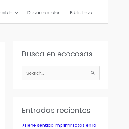
enible
Documentales
Biblioteca
Busca en ecocosas
B
u
s
c
a
Entradas recientes
r
p
¿Tiene sentido imprimir fotos en la