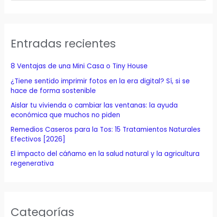
s
c
a
Entradas recientes
r
p
8 Ventajas de una Mini Casa o Tiny House
o
¿Tiene sentido imprimir fotos en la era digital? Sí, si se
r
hace de forma sostenible
:
Aislar tu vivienda o cambiar las ventanas: la ayuda
económica que muchos no piden
Remedios Caseros para la Tos: 15 Tratamientos Naturales
Efectivos [2026]
El impacto del cáñamo en la salud natural y la agricultura
regenerativa
Categorías