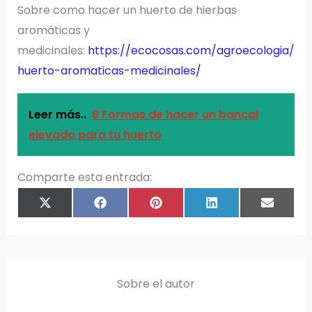
Sobre como hacer un huerto de hierbas
aromáticas y
medicinales:
https://ecocosas.com/agroecologia/
huerto-aromaticas-medicinales/
Leer más..
8 Formas de hacer un bancal
elevado para tu huerto
Comparte esta entrada:
COMPARTIR
COMPARTIR
COMPARTIR
COMPARTIR
COMPAR
X
F
P
L
E
EN
EN
EN
EN
EN
(
A
I
I
M
T
C
N
N
A
W
E
T
K
I
I
B
E
E
L
T
O
R
D
T
O
E
I
E
K
S
N
R
T
)
Sobre el autor