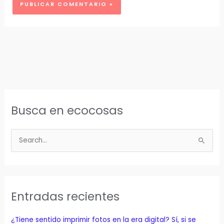
Busca en ecocosas
B
u
s
c
a
Entradas recientes
r
p
¿Tiene sentido imprimir fotos en la era digital? Sí, si se