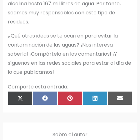
alcalina hasta 167 mil litros de agua. Por tanto,
seamos muy responsables con este tipo de
residuos.
¿Qué otras ideas se te ocurren para evitar la
contaminación de las aguas? ¡Nos interesa
saberla! ¡Compártela en los comentarios! ¡Y
síguenos en las redes sociales para estar al día de
lo que publicamos!
Comparte esta entrada:
COMPARTIR
COMPARTIR
COMPARTIR
COMPARTIR
COMPAR
X
F
P
L
E
EN
EN
EN
EN
EN
(
A
I
I
M
T
C
N
N
A
W
E
T
K
I
I
B
E
E
L
T
O
R
D
T
O
E
I
E
K
S
N
R
T
)
Sobre el autor