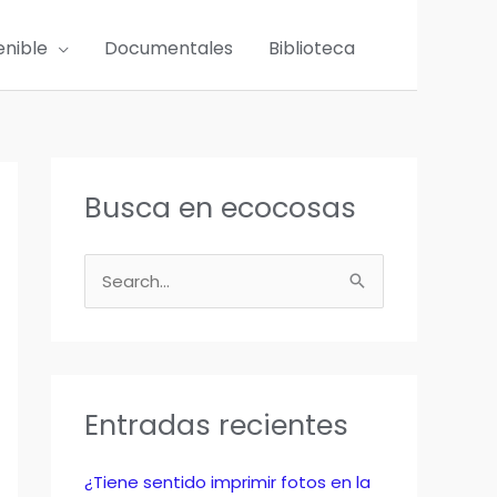
enible
Documentales
Biblioteca
Busca en ecocosas
B
u
s
c
a
Entradas recientes
r
p
¿Tiene sentido imprimir fotos en la