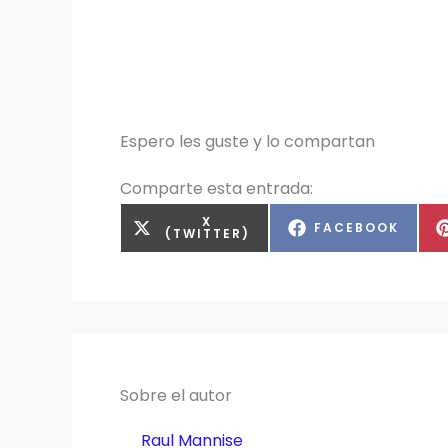
Espero les guste y lo compartan
Comparte esta entrada:
COMPARTIR
X
COMPARTIR
FACEBOOK
EN
(TWITTER)
EN
Sobre el autor
Raul Mannise