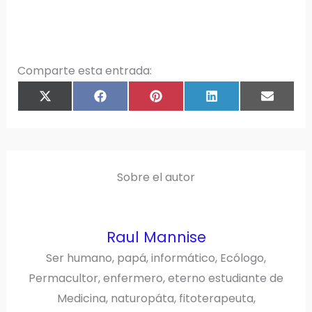
Comparte esta entrada:
COMPARTIR
COMPARTIR
COMPARTIR
COMPARTIR
COMPAR
X
F
P
L
E
EN
EN
EN
EN
EN
(
A
I
I
M
T
C
N
N
A
W
E
T
K
I
I
B
E
E
L
T
O
R
D
T
O
E
I
E
K
S
N
R
T
)
Sobre el autor
Raul Mannise
Ser humano, papá, informático, Ecólogo,
Permacultor, enfermero, eterno estudiante de
Medicina, naturopáta, fitoterapeuta,